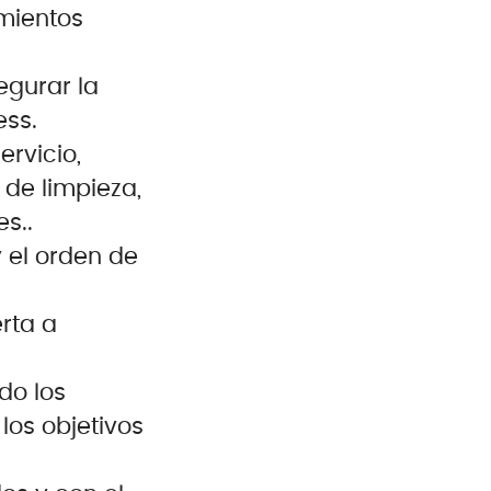
amientos
egurar la
ess.
rvicio,
de limpieza,
s..
 el orden de
rta a
do los
los objetivos