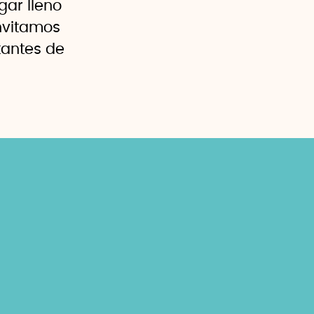
gar lleno
invitamos
tantes de