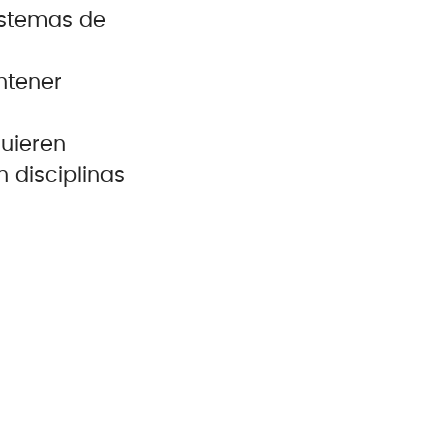
istemas de
ntener
quieren
n disciplinas