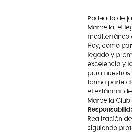
Rodeado de jar
Marbella, el l
mediterráneo c
Hoy, como part
legado y prom
excelencia y l
para nuestros
forma parte c
el estándar d
Marbella Club.
Responsabilid
Realización d
siguiendo prot