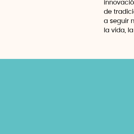
innovació
de tradic
a seguir 
la vida, l