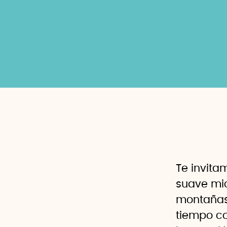
Te invita
suave mic
montañas.
tiempo c