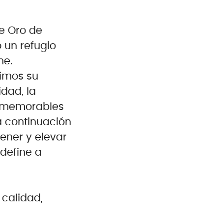
de Oro de
 un refugio
he.
uimos su
dad, la
as memorables
a continuación
ener y elevar
define a
calidad,