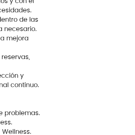
os y con el
cesidades.
dentro de las
a necesario.
 la mejora
 reservas,
ección y
nal continuo.
de problemas.
ess.
a Wellness.