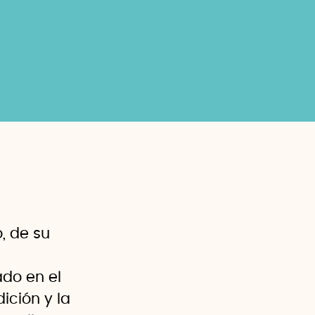
, de su
do en el
ción y la